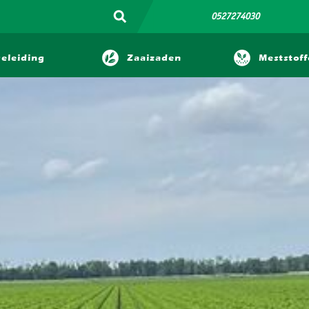
0527274030
eleiding
Zaaizaden
Meststof