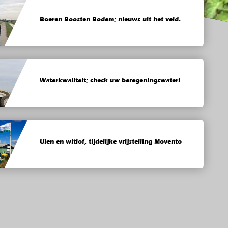
Boeren Boosten Bodem; nieuws uit het veld.
Waterkwaliteit; check uw beregeningswater!
Uien en witlof, tijdelijke vrijstelling Movento