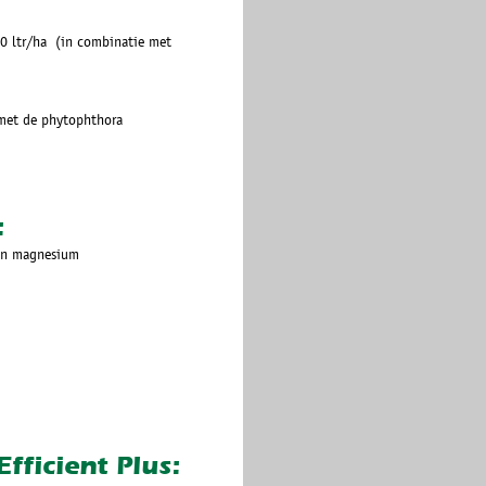
0 ltr/ha (in combinatie met
 met de phytophthora
:
 en magnesium
fficient Plus: