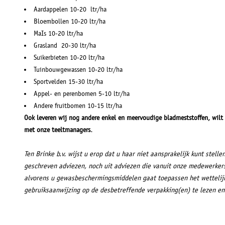
Aardappelen 10-20 ltr/ha
Bloembollen 10-20 ltr/ha
MaIs 10-20 ltr/ha
Grasland 20-30 ltr/ha
Suikerbieten 10-20 ltr/ha
Tuinbouwgewassen 10-20 ltr/ha
Sportvelden 15-30 ltr/ha
Appel- en perenbomen 5-10 ltr/ha
Andere fruitbomen 10-15 ltr/ha
Ook leveren wij nog andere enkel en meervoudige bladmeststoffen, wilt
met onze teeltmanagers.
Ten Brinke b.v. wijst u erop dat u haar niet aansprakelijk kunt stelle
geschreven adviezen, noch uit adviezen die vanuit onze medewerker
alvorens u gewasbeschermingsmiddelen gaat toepassen het wettelijk
gebruiksaanwijzing op de desbetreffende verpakking(en) te lezen en