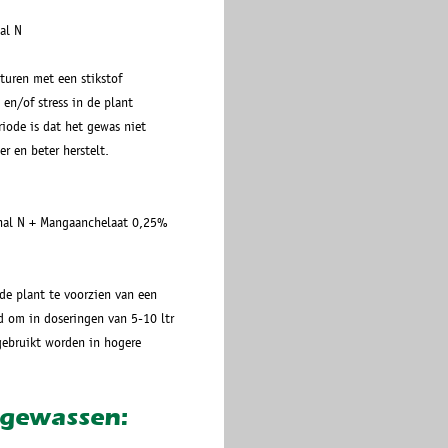
al N
turen met een stikstof
en/of stress in de plant
iode is dat het gewas niet
r en beter herstelt.
nal N + Mangaanchelaat 0,25%
 de plant te voorzien van een
 om in doseringen van 5-10 ltr
gebruikt worden in hogere
 gewassen: