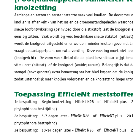
knolzetting
Aardappelen zetten in eerste instantie vaak veel knollen. De doorgroei 
knollen is afhankelijk van het ras en de groeiomstandigeheden waaronde
snelle loofontwikkeling (beinvloed door o.a.stikstof) laat de knolgroei 
eens bij zitten. Vaak wordt bij veel beschikbare snelle stikstof (nitraat
wordt de knolgroei uitgesteld en er worden minder knollen gevormd. In 
vraagt de aardappelplant om extra voeding. Deze voeding moet niet loof
(knolgericht). De vorm van stikstof die de plant beschikbaar krijgt bepa
stimuleert (nitraat) of de knolgroei (amide; ureum). Belangrijk is dat 
stengel (erwt grootte) extra bemesting via het blad krijgen om de knolg
zodat uiteindelijk meer knollen volgroeien en de kno;zetting hoger uitv
Toepassing EfficieNt meststoffe
1e bespuiting: Begin knolzetting - EffieNt N28 of EfficieNT plus 2
phytophthora bestrijding)
2e bespuiting: 5-7 dagen later - EffieNt N28 of EfficieNT plus 20 
phytophthora bestrijding)
3e bespuiting: 10-14 dagen later - EffieNt N28 of EfficieNT plus 2