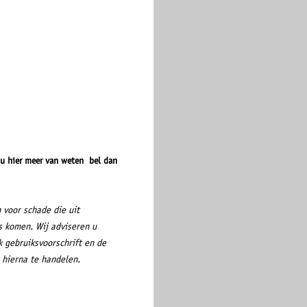
 u hier meer van weten bel dan
n voor schade die uit
s komen. Wij adviseren u
 gebruiksvoorschrift en de
 hierna te handelen.