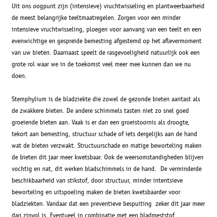
Uit ons oogpunt zijn (intensieve) vruchtwisseling en plantweerbaarheid
de meest belangrijke teeltmaatregelen. Zorgen voor een minder
intensieve vruchtwisseling, ploegen voor aanvang van een teelt en een
evenwichtige en gespreide bemesting afgestemd op het aflevermoment
van uw bieten. Daarnaast speelt de rasgevoeligheid natuurlijk ook een
grote rol waar we in de toekomst veel meer mee kunnen dan we nu
doen.
Stemphylium is de bladziekte die zowel de gezonde bieten aantast als
de zwakkere bieten. De andere schimmels tasten niet zo snel goed
groeiende bieten aan. Vaak is er dan een groeistoornis als droogte,
tekort aan bemesting, structuur schade of iets dergelijks aan de hand
wat de bieten verzwakt. Structuurschade en matige beworteling maken
de bieten dit jaar meer kwetsbaar. Ook de weersomstandigheden blijven
vochtig en nat, dit werken bladschimmels in de hand. De verminderde
beschikbaarheid van stikstof, door structuur, minder intentsieve
beworteling en uitspoeling maken de bieten kwetsbaarder voor
bladziekten. Vandaar dat een preventieve bespuiting zeker dit jaar meer
dan zinvol is. Eventueel in combinatie met een bladmeststof.