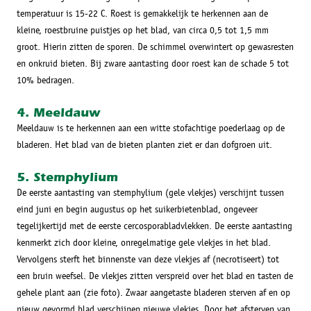
temperatuur is 15-22 C. Roest is gemakkelijk te herkennen aan de
kleine, roestbruine puistjes op het blad, van circa 0,5 tot 1,5 mm
groot. Hierin zitten de sporen. De schimmel overwintert op gewasresten
en onkruid bieten. Bij zware aantasting door roest kan de schade 5 tot
10% bedragen.
4. Meeldauw
Meeldauw is te herkennen aan een witte stofachtige poederlaag op de
bladeren. Het blad van de bieten planten ziet er dan dofgroen uit.
5. Stemphylium
De eerste aantasting van stemphylium (gele vlekjes) verschijnt tussen
eind juni en begin augustus op het suikerbietenblad, ongeveer
tegelijkertijd met de eerste cercosporabladvlekken. De eerste aantasting
kenmerkt zich door kleine, onregelmatige gele vlekjes in het blad.
Vervolgens sterft het binnenste van deze vlekjes af (necrotiseert) tot
een bruin weefsel. De vlekjes zitten verspreid over het blad en tasten de
gehele plant aan (zie foto). Zwaar aangetaste bladeren sterven af en op
nieuw gevormd blad verschijnen nieuwe vlekjes. Door het afsterven van