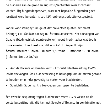
de bladeren kan de grond in augustus/september weer zichtbaar
worden. Bij fungicidenproeven, waar met bepaalde fungiciden goed
resultaat werd behaald, is tot 42% opbrengstreductie vastgesteld.
Vooral voor stemphylium geldt dat preventief spuiten het meest
belangrijk is. Vandaar dat wij nu Bicanta adviseren. Het toevoegen van
Quadro (bladmeststof; plantversterker) voegt hierbij zeker wat toe is
onze ervaring. Eventueel mag dit ook 2-3 ltr Koper FL zijn.
Advies:
Bicanta 1 ltr/ha + Quadro 1,5 ltr/ha + EfficieNt 15-20 ltr/ha
(+ Sumicidin 0,2 ltr/ha)
Aan de Bicanta en Quadro kunt u EfficieNt bladbemesting 15-20
ltr/ha toevoegen. Ook bladbemesting is belangrijk om de bieten gezond
te houden en minder gevoelig te maken voor bladziekten.
Sumicidin Super kunt u toevoegen om rupsen te bestrijden.
Een tweede bespuiting tegen bladziekten voert u 4-5 weken na de
eerste bespuiting uit, dit kan met Spyrale of Belanty in combinatie met